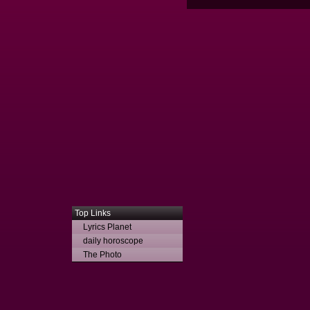
Top Links
Lyrics Planet
daily horoscope
The Photo