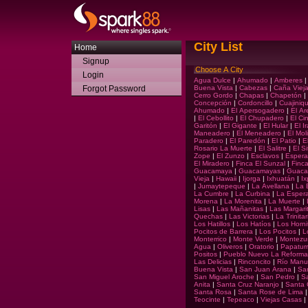
City List
Home
Signup
Choose A City
Login
Agua Dulce
|
Ahumado
|
Amberes
Forgot Password
Buena Vista
|
Cabezas
|
Caña Viej
Cerro Gordo
|
Chapas
|
Chapetón
|
Concepción
|
Cordoncillo
|
Cuajiniqu
Ahumado
|
El Apersogadero
|
El Ar
|
El Cebollito
|
El Chupadero
|
El Cin
Garitón
|
El Gigante
|
El Hular
|
El I
Maneadero
|
El Meneadero
|
El Mol
Paradero
|
El Paredón
|
El Patio
|
E
Rosario La Muerte
|
El Salitre
|
El Si
Zope
|
El Zunzo
|
Esclavos
|
Esper
El Miradero
|
Finca El Sunzal
|
Finca
Guacamaya
|
Guacamayas
|
Guaca
Vieja
|
Hawaii
|
Ijorga
|
Ixhuatán
|
I
|
Jumaytepeque
|
La Avellana
|
La 
La Cumbre
|
La Curbina
|
La Esper
Morena
|
La Morenita
|
La Muerte
|
Lisas
|
Las Mañanitas
|
Las Margari
Quechas
|
Las Victorias
|
La Trinitar
Los Hatillos
|
Los Hatíos
|
Los Horni
Pocitos de Barrera
|
Los Pocitos
|
L
Monterrico
|
Monte Verde
|
Montez
Agua
|
Oliveros
|
Oratorio
|
Papatur
Positos
|
Pueblo Nuevo La Reforma
Las Delicias
|
Rinconcito
|
Río Manu
Buena Vista
|
San Juan Arana
|
Sa
San Miguel Aroche
|
San Pedro
|
Sa
Anita
|
Santa Cruz Naranjo
|
Santa 
Santa Rosa
|
Santa Rose de Lima
Teocinte
|
Tepeaco
|
Viejas Casas
|